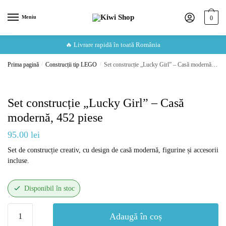
Skip
Skip
to
to
Meniu
0
navigation
content
🔥 Livrare rapidă în toată România
Prima pagină
/
Construcții tip LEGO
/
Set construcție „Lucky Girl” – Casă modernă, 452 piese
Set construcție „Lucky Girl” – Casă
modernă, 452 piese
95.00
lei
Set de construcție creativ, cu design de casă modernă, figurine și accesorii
incluse.
Disponibil în stoc
Cantitate
Adaugă în coș
Set