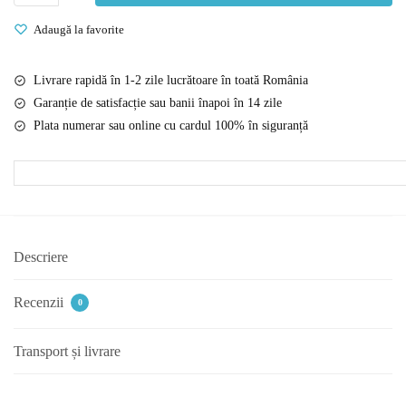
construcție
Adaugă la favorite
„Lucky
Girl”
–
Livrare rapidă în 1-2 zile lucrătoare în toată România
Casă
Garanție de satisfacție sau banii înapoi în 14 zile
modernă,
Plata numerar sau online cu cardul 100% în siguranță
452
piese
Descriere
Recenzii
0
Transport și livrare