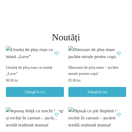
Noutăți
Ursuleț de pluș roșu cu inimă
Dinozaur de pluș mare – jucărie
„Love”
moale pentru copii
90.00
lei
85.00
lei
Adaugă în coș
Adaugă în coș