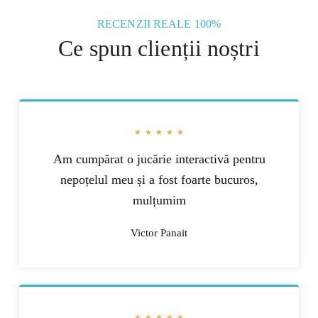
RECENZII REALE 100%
Ce spun clienții noștri
★
★
★
★
★
Am cumpărat o jucărie interactivă pentru
nepoțelul meu și a fost foarte bucuros,
mulțumim
Victor Panait
★
★
★
★
★