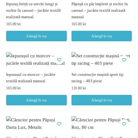
Iepuraș fetiță cu urechi lungi și
Păpușă cu păr împletit și rochie în
rochie în carouri – jucărie textilă
carouri – jucărie textilă realizată
realizată manual
manual
165.00
lei
165.00
lei
Adaugă în coș
Adaugă în coș
Iepurașul cu morcov – jucărie
Set construcție mașină sport tip
textilă realizată manual
racing – 403 piese
165.00
lei
110.00
lei
Adaugă în coș
Adaugă în coș