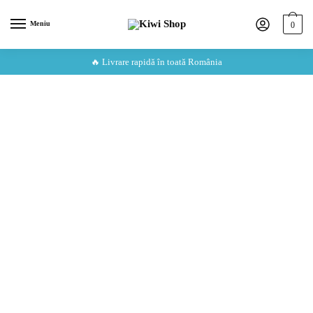
Meniu
0
🔥 Livrare rapidă în toată România