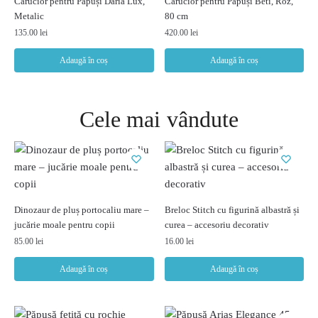
Cărucior pentru Păpuși Daria Lux,
Cărucior pentru Păpuși Beti, Roz,
Metalic
80 cm
135.00
lei
420.00
lei
Adaugă în coș
Adaugă în coș
Cele mai vândute
Dinozaur de pluș portocaliu mare –
Breloc Stitch cu figurină albastră și
jucărie moale pentru copii
curea – accesoriu decorativ
85.00
lei
16.00
lei
Adaugă în coș
Adaugă în coș