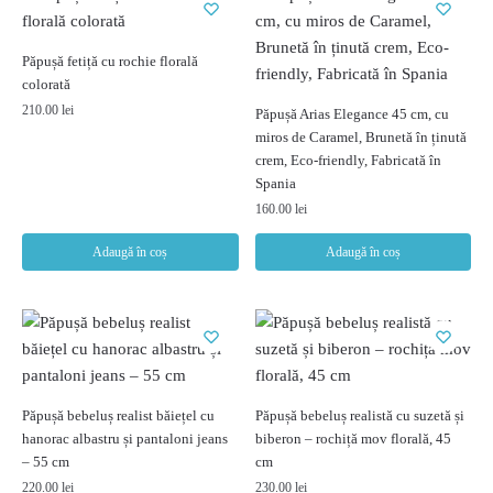
Păpușă fetiță cu rochie florală
colorată
210.00
lei
Păpușă Arias Elegance 45 cm, cu
miros de Caramel, Brunetă în ținută
crem, Eco-friendly, Fabricată în
Spania
160.00
lei
Adaugă în coș
Adaugă în coș
Păpușă bebeluș realist băiețel cu
Păpușă bebeluș realistă cu suzetă și
hanorac albastru și pantaloni jeans
biberon – rochiță mov florală, 45
– 55 cm
cm
220.00
lei
230.00
lei