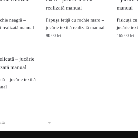
chie neagră –
Păpușa fetiță cu rochie maro –
Pisicuță cu
lă realizată manual
jucărie textilă realizată manual
jucărie tex
90.00
lei
165.00
lei
tă – jucărie textilă
nual