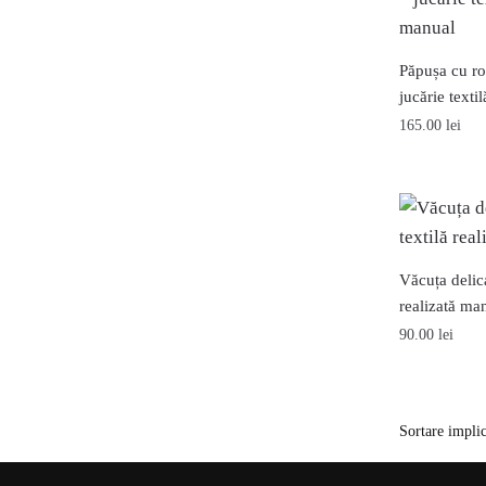
Păpușa cu ro
jucărie texti
165.00
lei
Văcuța delica
realizată ma
90.00
lei