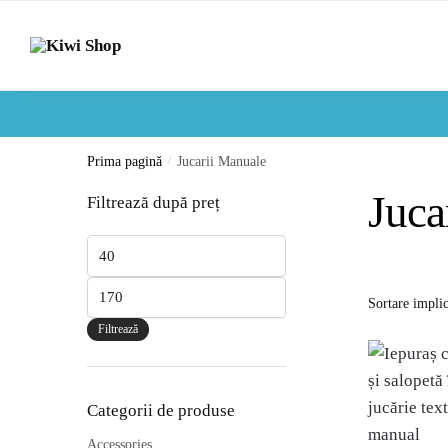
Skip
Skip
to
to
navigation
content
Prima pagină
/
Jucarii Manuale
Juca
Filtrează după preț
Preț
minim
Preț
maxim
Filtrează
Categorii de produse
Accessories