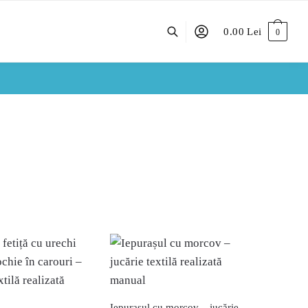
0.00
Lei
0
Iepurașul cu morcov – jucărie