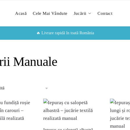
Acasă
Cele Mai Vândute
Jucării
Contact
🔥 Livrare rapidă în toată România
rii Manuale
Iepuraș cu salopetă albastră –