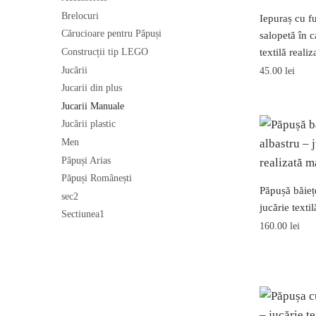
Brelocuri
Iepuraș cu fu
Cărucioare pentru Păpuși
salopetă în c
Construcții tip LEGO
textilă reali
Jucării
45.00
lei
Jucarii din plus
Jucarii Manuale
Jucării plastic
Men
Păpuși Arias
Păpuși Românești
Păpușă băiețe
sec2
jucărie texti
Sectiunea1
160.00
lei