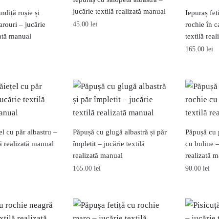
jucărie textilă realizată manual
ndiță roșie și
Iepuraș fet
arouri – jucărie
45.00
lei
rochie în c
zată manual
textilă rea
165.00
lei
l cu păr albastru –
Păpușă cu glugă albastră și păr
Păpușă cu p
lă realizată manual
împletit – jucărie textilă
cu buline –
realizată manual
realizată 
165.00
lei
90.00
lei