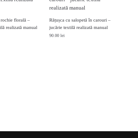
 rochie florală –
Rățușca cu salopetă în carouri –
tilă realizată manual
jucărie textilă realizată manual
90.00
lei