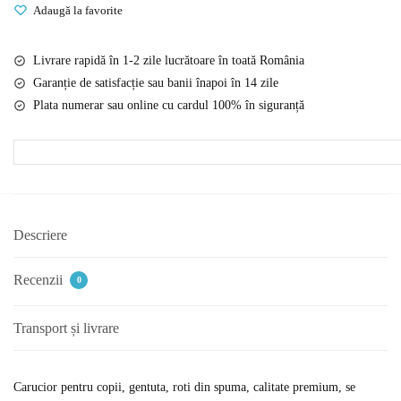
Adaugă la favorite
jucarie
pentru
copii,
Livrare rapidă în 1-2 zile lucrătoare în toată România
Kaja
Garanție de satisfacție sau banii înapoi în 14 zile
Lux,
Plata numerar sau online cu cardul 100% în siguranță
fabricat
in
Polonia,
roz
Descriere
Recenzii
0
Transport și livrare
Carucior pentru copii, gentuta, roti din spuma, calitate premium, se