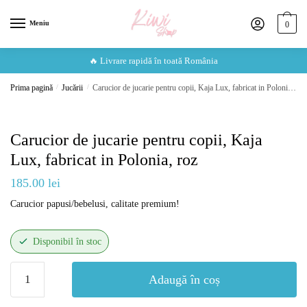
Skip
Skip
to
to
Meniu
0
navigation
content
🔥 Livrare rapidă în toată România
Prima pagină
/
Jucării
/
Carucior de jucarie pentru copii, Kaja Lux, fabricat in Polonia, roz
Carucior de jucarie pentru copii, Kaja
Lux, fabricat in Polonia, roz
185.00
lei
Carucior papusi/bebelusi, calitate premium!
Disponibil în stoc
Cantitate
Adaugă în coș
Carucior
de